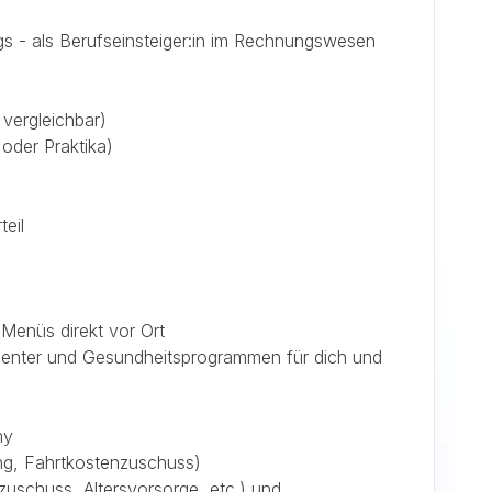
ngs - als Berufseinsteiger:in im Rechnungswesen
ergleichbar)
oder Praktika)
eil
Menüs direkt vor Ort
enter und Gesundheitsprogrammen für dich und
my
ng, Fahrtkostenzuschuss)
uschuss, Altersvorsorge, etc.) und