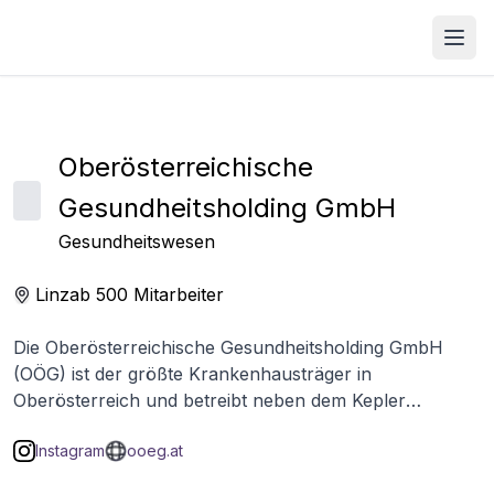
Open
Oberösterreichische
Gesundheitsholding GmbH
Gesundheitswesen
Linz
ab 500
Mitarbeiter
Die Oberösterreichische Gesundheitsholding GmbH
(OÖG) ist der größte Krankenhausträger in
Oberösterreich und betreibt neben dem Kepler
Universitätsklinikum in Linz mehrere Regionalkliniken
Instagram
ooeg.at
an insgesamt acht Standorten. Mit knapp über 17.000
Mitarbeiterinnen und Mitarbeitern zählt die OÖG zu den