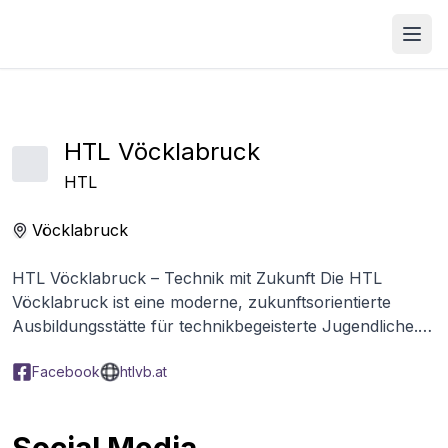
Open
HTL Vöcklabruck
HTL
Vöcklabruck
HTL Vöcklabruck – Technik mit Zukunft Die HTL
Vöcklabruck ist eine moderne, zukunftsorientierte
Ausbildungsstätte für technikbegeisterte Jugendliche.
Mit ihren Schwerpunkten in Maschinenbau,
Facebook
htlvb.at
Mechatronik, Elektrotechnik und
Informationstechnologie bietet die Schule ein breites
Spektrum an Ausbildungsmöglichkeiten für alle, die die
Welt von morgen aktiv mitgestalten wollen. Unsere