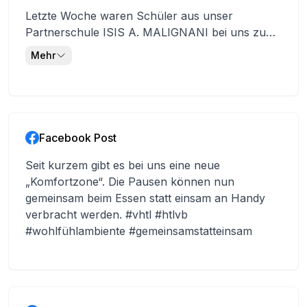
Unternehmen Hawle für den freundlichen
Letzte Woche waren Schüler aus unser
Empfang und die interessante
Partnerschule ISIS A. MALIGNANI bei uns zu
Betriebsbesichtigung bedanken.
Gast. Am Donnerstag besuchten sie das LegoLab
Mehr
und kämpften in einem LineFollower Wettbewerb
gegeneinander. Wir hoffen es hat euch in
Vöcklabruck gefallen. Liebe Grüße nach Udine!
@isis_malignani
Facebook Post
Seit kurzem gibt es bei uns eine neue
„Komfortzone“. Die Pausen können nun
gemeinsam beim Essen statt einsam an Handy
verbracht werden. #vhtl #htlvb
#wohlfühlambiente #gemeinsamstatteinsam