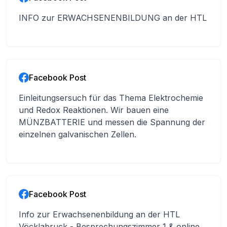
#Exkursion #TechnikLive Panther Kartfahren
dort, wo Engagement auf Innovation trifft.
Linz Schulalltag Teamspirit
#FriendsOfAward #Innovation #Diplomarbeit
INFO zur ERWACHSENENBILDUNG an der HTL
#Abschlussarbeit
Facebook Post
Einleitungsersuch für das Thema Elektrochemie
und Redox Reaktionen. Wir bauen eine
MÜNZBATTERIE und messen die Spannung der
einzelnen galvanischen Zellen.
Facebook Post
Info zur Erwachsenenbildung an der HTL
Vöcklabruck - Besprechungszimmer 1 & online