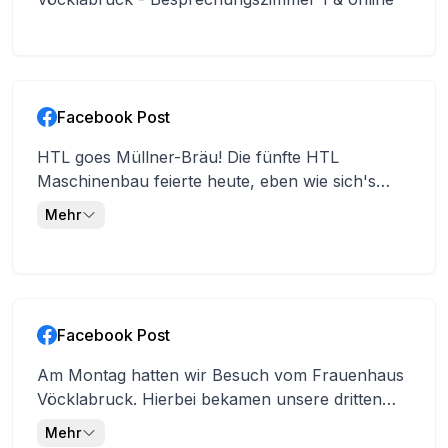
Facebook Post
HTL goes Müllner-Bräu! Die fünfte HTL
Maschinenbau feierte heute, eben wie sich's
gehört, den Abschluss der schriftlichen Reife-
Mehr
und Diplomprüfung im Müllner-Bräu in Salzburg.
Entsprechend dem Motto, dass jeder
Projektabschluss gebührend gefeiert gehört,
wurde auf das Erreichte angestoßen und zunftig
gegessen. Burschen, ihr seid spitze! #htlmatura
Facebook Post
#htlvöcklabruck
#maschinenbauerbrauchtdasland
Am Montag hatten wir Besuch vom Frauenhaus
#mechatronikbewegt #maschinenbaurockt
Vöcklabruck. Hierbei bekamen unsere dritten
demingenieurisnixzuschwör
Klassen spannende und wichtige Einblicke in die
Mehr
Arbeit dieser Organisation zum Schutz von