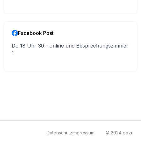
Frauen und ihren Kindern. Vor allem für die
Burschen war es ein neuer Einblick in ein für sie
bisher unbekanntes Thema. Danke an die
Vertreterin des Frauenhauses Vöcklabruck.
Facebook Post
#stopviolenceagainstwomen
Do 18 Uhr 30 - online und Besprechungszimmer
1
Datenschutz
Impressum
© 2024 oozu