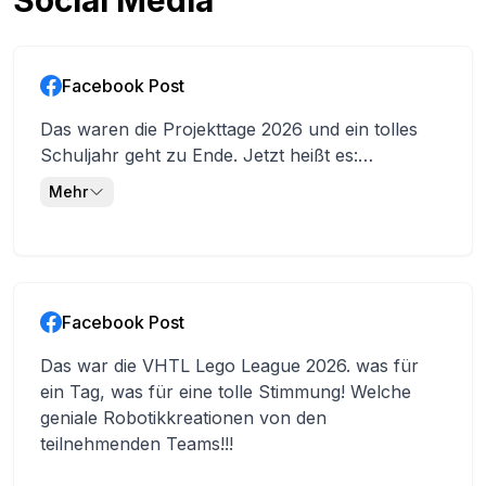
Social Media
praxisnahe Ausbildung kombiniert fundiertes
Fachwissen mit modernster Technologie – von 3D-
Druck über Robotik bis hin zu Automatisierung. Durch
Facebook Post
enge Kooperationen mit namhaften Unternehmen der
Region sammeln unsere Schüler:innen wertvolle
Das waren die Projekttage 2026 und ein tolles
Erfahrungen in Projekten, Praktika und Diplomarbeiten
Schuljahr geht zu Ende. Jetzt heißt es:
– oft der direkte Einstieg ins Berufsleben. Wer Technik
abschalten, Sonne tanken und Ferien genießen.
Mehr
liebt und Zukunft gestalten will, ist bei uns genau richtig.
☀️🔥 Wir wünschen euch schöne Ferien,
HTL Vöcklabruck – dein nächster Schritt in eine
erholsame Tage und viele tolle Momente! 🌴😎
spannende Karriere.
Ferienmodus: ON
Facebook Post
Das war die VHTL Lego League 2026. was für
ein Tag, was für eine tolle Stimmung! Welche
geniale Robotikkreationen von den
teilnehmenden Teams!!!