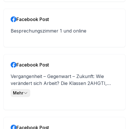
#htlbildungmitzukunft #htlvöcklabruck #Abatec
#schuleundberuf
Facebook Post
Besprechungszimmer 1 und online
Facebook Post
Vergangenheit – Gegenwart – Zukunft: Wie
verändert sich Arbeit? Die Klassen 2AHGTI,
2BHME und 2AHWIE besuchten das Labour Lab
Mehr
im Museum Arbeitswelt in Steyr. In interaktiven
Stationen und Workshops setzten sich die
Schülerinnen und Schüler mit Fragen rund um
Arbeit, Digitalisierung, gesellschaftlichen Wandel
und Zukunftsperspektiven auseinander: Wie
Facebook Post