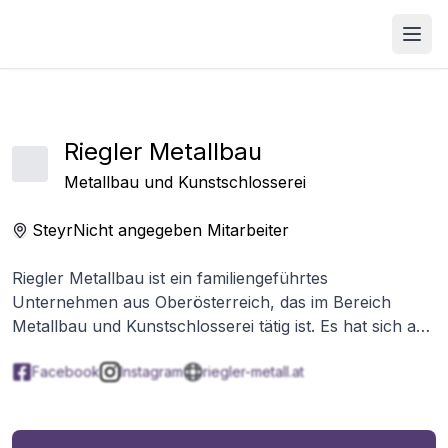
Open
Riegler Metallbau
Metallbau und Kunstschlosserei
Steyr
Nicht angegeben
Mitarbeiter
Riegler Metallbau ist ein familiengeführtes
Unternehmen aus Oberösterreich, das im Bereich
Metallbau und Kunstschlosserei tätig ist. Es hat sich auf
die Realisierung kreativer und vielfältiger Lösungen in
Facebook
Instagram
riegler-metall.at
Metall spezialisiert und zeichnet sich durch hohe
Qualität und sorgfältige Arbeit aus.