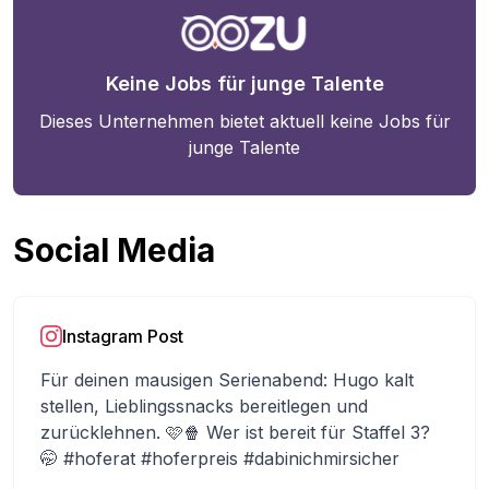
Keine Jobs für junge Talente
Dieses Unternehmen bietet aktuell keine Jobs für
junge Talente
Social Media
Instagram Post
Für deinen mausigen Serienabend: Hugo kalt
stellen, Lieblingssnacks bereitlegen und
zurücklehnen. 🩷🍿 Wer ist bereit für Staffel 3?
🤭 #hoferat #hoferpreis #dabinichmirsicher